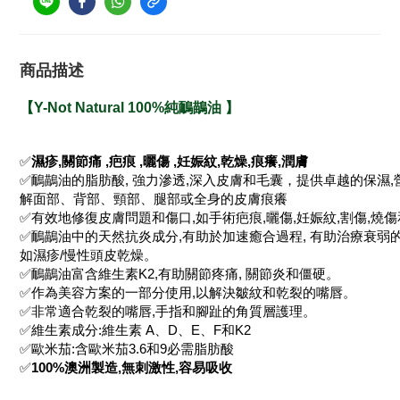
商品描述
【
Y-Not Natural 100%純鴯鶓油
】
✅
濕疹,關節痛 ,疤痕 ,曬傷 ,妊娠紋,乾燥,痕癢,潤膚
✅鴯鶓油的脂肪酸, 強力滲透,深入皮膚和毛囊，提供卓越的保濕,
解面部、背部、頸部、腿部或全身的皮膚痕癢
✅有效地修復皮膚問題和傷口,如手術疤痕,曬傷,妊娠紋,割傷,燒
✅鴯鶓油中的天然抗炎成分,有助於加速癒合過程, 有助治療衰弱
如濕疹/慢性頭皮乾燥。
✅鴯鶓油富含維生素K2,有助關節疼痛, 關節炎和僵硬。
✅作為美容方案的一部分使用,以解決皺紋和乾裂的嘴唇。
✅非常適合乾裂的嘴唇,手指和腳趾的角質層護理。
✅維生素成分:維生素 A、D、E、F和K2
✅歐米茄:含歐米茄3.6和9必需脂肪酸
✅
100%澳洲製造,無刺激性,容易吸收