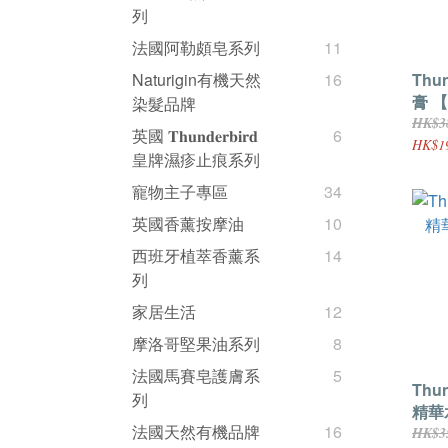
列
法國阿勒頗皂系列
11
Thu
Naturigin有機天然
16
膏 
染髮品牌
HK$3
英國 𝐓𝐡𝐮𝐧𝐝𝐞𝐫𝐛𝐢𝐫𝐝
6
HK$19
皇牌濕疹止痕系列
寵物主子專區
34
英國香薰按摩油
10
西班牙植萃香薰系
14
列
家居生活
12
摩洛哥堅果油系列
8
法國馬賽皂護膚系
5
Thu
列
精華水
法國天然有機品牌
16
理】
HK$3