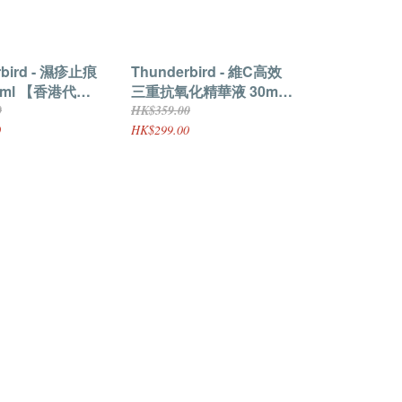
rbird - 濕疹止痕
Thunderbird - 維C高效
0ml 【香港代
三重抗氧化精華液 30ml
【香港代理】
0
HK$359.00
0
HK$299.00