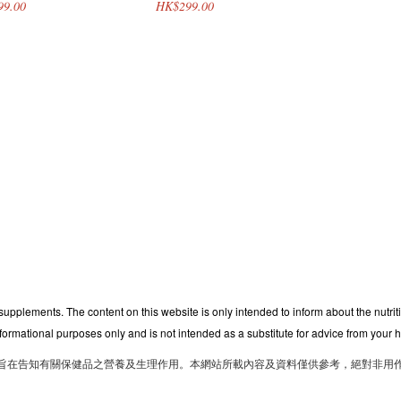
99.00
HK$299.00
 supplements. The content on this website is only intended to inform about the nutri
nformational purposes only and is not intended as a substitute for advice from your h
旨在告知有關保健品之營養及生理作用。本網站所載內容及資料僅供參考，絕對非用