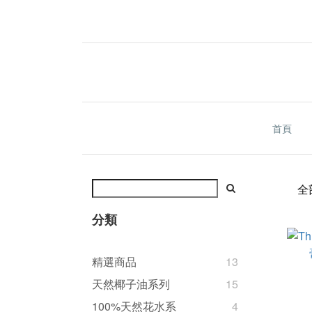
首頁
全
分類
精選商品
13
天然椰子油系列
15
100%天然花水系
4