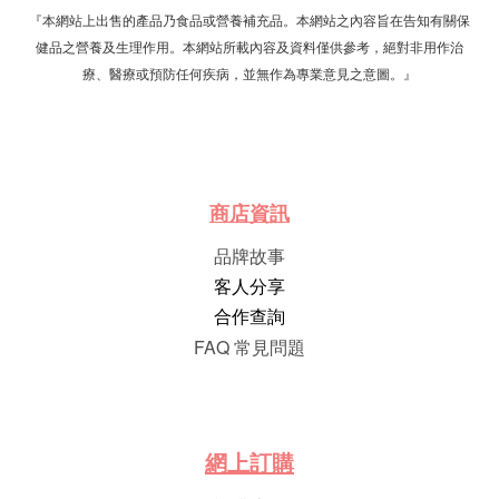
『本網站上出售的產品乃食品或營養補充品。本網站之內容旨在告知有關保
健品之營養及生理作用。本網站所載內容及資料僅供參考，絕對非用作治
療、醫療或預防任何疾病，並無作為專業意見之意圖。』
商店資訊
品牌故事
客人分享
合作查詢
FAQ 常見問題
網
上
訂
購