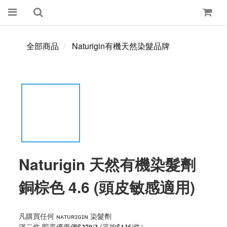
全部商品
Naturigin有機天然染髮品牌
Naturigin 天然有機染髮劑
銅棕色 4.6 (頭皮敏感適用)
凡購買任何 ɴᴀᴛᴜʀɪɢɪɴ 染髮劑
滿二件 即享優惠價$𝟐𝟕𝟎/𝟐 (平均$𝟏𝟑𝟓/件）