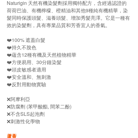
Naturigin 天然有機染髮劑採用獨特配方，含經過認證的
荷荷巴油、有機檸檬、橙精油和其他9種純有機精華，染
髮同時保護頭髮、滋養頭髮、增加秀髮亮澤。它是一種有
效的染髮劑，具有專業品質和芳香宜人的香氣。
❤️100% 遮蓋白髮
❤️持久不脫色
❤️蘊含12種有機及天然植物精華
❤️方便易用、30分鐘染髮
❤️頭皮敏感者適用
❤️安全溫和、無刺激
❤️反對用動物實驗
❌阿摩利亞
❌防腐劑 (苯甲酸酯, 間苯二酚)
❌不含SLS起泡劑
❌刺激性化學物
蘆薈