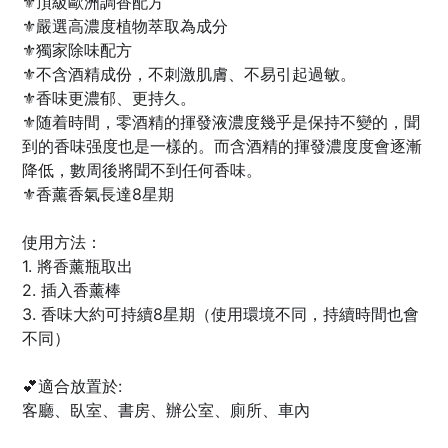
⚜頂級歐洲調香配方
⚜嚴選高濃度植物萃取為成分
⚜獨家除味配方
⚜不含酒精成份，不刺激肌膚、不易引起過敏。
⚜香味更濃郁、更持久。
⚜随着時間，零酒精的揮發液濃度幾乎是保持不變的，聞
到的香味强度也是一樣的。而含酒精的揮發濃度度會逐漸
降低，數周後將聞不到任何香味。
⚜香薰香氣長達8星期
使用方法：
1. 將香薰瓶取出
2. 插入香薰棒
3. 香味大約可持續8星期（使用環境不同，持續時間也會
不同）
💕適合放置於:
客廳、臥室、書房、辦公室、廁所、車內