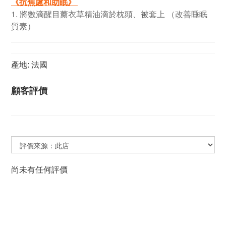
《抗焦慮和助眠》
1. 將數滴醒目薰衣草精油滴於枕頭、被套上 （改善睡眠
質素）
產地: 法國
顧客評價
尚未有任何評價