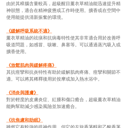
由於其樟腦含量較高，超級醒目薰衣草精油能迅速提升精
神狀態，適合在精神疲憊或工作時使用。擴香或在空間中
使用能提供清新振奮的環境。
《
緩解呼吸系統不適
》
薰衣草精油的祛痰和抗病毒特性使其非常適合用於改善呼
吸道問題，如感冒、咳嗽、鼻塞等。可以通過蒸汽吸入或
擴香使用。
《
放鬆肌肉與緩解疼痛
》
其抗痙攣和抗炎特性有助於緩解肌肉疼痛、痙攣和關節不
適。可以將其稀釋後用於按摩或加入熱水浴中。
《
消炎與護膚
》
對於輕度的皮膚炎症、紅腫和傷口癒合，超級薰衣草精油
能夠幫助減少感染風險並加速癒合。
《
抗焦慮和助眠
》
雖然它有較強的提神作用，但它的左旋香茅醇和乙酸香茅