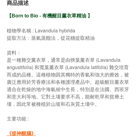
商品描述
【
Born to Bio -
有機醒目薰衣草精油
】
植物學名稱 : Lavandula hybrida
提取方法 : 蒸氣蒸餾法，從花穗提取精油
資料：
是一種雜交薰衣草，通常是由狹葉薰衣草 (Lavandula
angustifolia) 和寬葉薰衣草 (Lavandula latifolia) 雜交培育
而成的品種。這種植物因其獨特的香氣和強大的療效，被
廣泛應用於芳香療法和各種護理產品中。超級醒目薰衣草
適合在乾燥的地中海氣候中生長，特別是在法國、西班牙
和意大利等地。它對土壤要求不高，能耐乾旱和貧瘠土
壤，因此常被種植於山坡和石灰質土壤中。
主要功能 :
《
提神醒腦
》