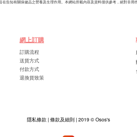
旨在告知有關保健品之營養及生理作用。本網站所載內容及資料僅供參考，絕對非用
網
上
訂
購
訂購流程
送貨方式
付款方式
退換貨致策
隱私條款 | 條款及細則 | 2019 © Osos's