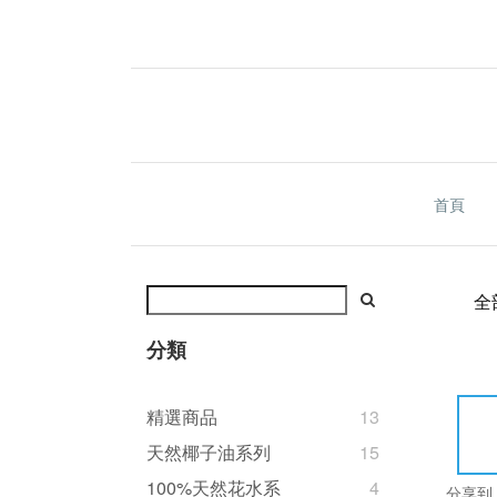
首頁
全
分類
精選商品
13
天然椰子油系列
15
100%天然花水系
4
分享到