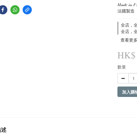
𝑀𝒶𝒹𝑒 𝒾𝓃 𝐹𝓇
法國製造
全店，全
全店，全
查看更
HK$1
數量
加入購
描述