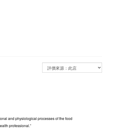
tional and physiological processes of the food
ealth professional.”