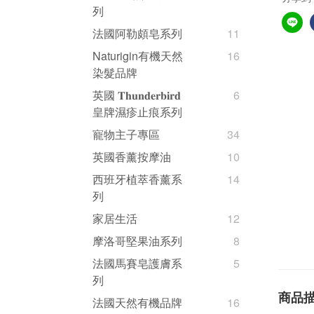
列
法國阿勒頗皂系列
11
Naturigin有機天然
16
染髮品牌
英國 𝐓𝐡𝐮𝐧𝐝𝐞𝐫𝐛𝐢𝐫𝐝
6
皇牌濕疹止痕系列
寵物主子專區
34
英國香薰按摩油
10
西班牙植萃香薰系
14
列
家居生活
12
摩洛哥堅果油系列
8
法國馬賽皂護膚系
5
列
商品
法國天然有機品牌
16