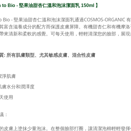
 to Bio -
堅果油甜杏仁溫和泡沫潔面乳
150ml 】
o Bio -
堅果油甜杏仁溫和泡沫潔面乳
通過COSMOS-ORGANIC
其富含滋養成分的配方而保護皮膚屏障。
有機甜杏仁和有機摩洛
帶來清新和柔軟的感覺。
可每天使用，輕輕清潔您的臉部，展現
質:
所有肌膚類型、尤其敏感皮
膚、混合性皮膚
潔淨肌膚
肌膚水分和潤澤度
天使用
議：
的皮膚上塗抹少量泡沫。在整個臉部打圈，讓清潔泡棉輕輕發揮