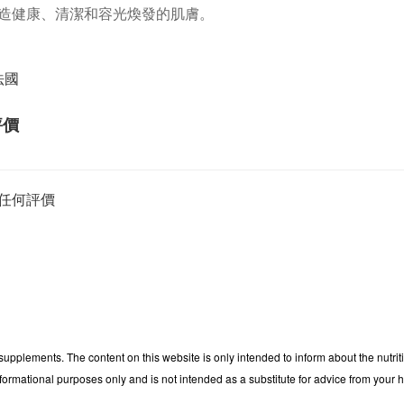
造健康、清潔和容光煥發的肌膚。
法國
評價
任何評價
 supplements. The content on this website is only intended to inform about the nutri
nformational purposes only and is not intended as a substitute for advice from your h