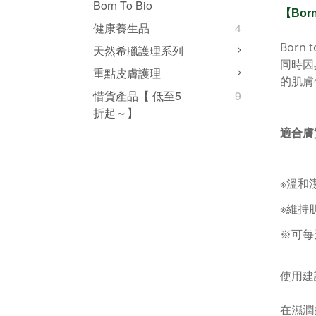
Born To Bio
【
Born
健康養生品
4
Born t
天然希臘護理系列
同時因
重點皮膚護理
的肌膚
惜貨產品【 低至5
9
折起～】
適合膚
※溫和
※維持
※
可每
使用建
在濕潤