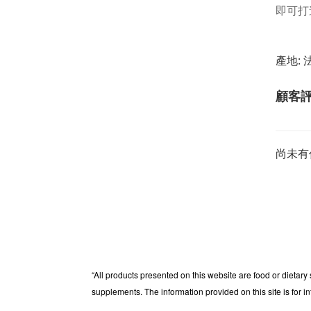
即可打
產地: 
顧客
尚未有
“All products presented on this website are food or dietary
supplements. The information provided on this site is for i