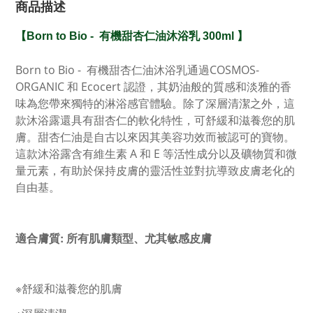
商品描述
【
Born to Bio -
有機甜杏仁油沐浴乳 300m
l 】
Born to Bio -
有機甜杏仁油沐浴乳
通過COSMOS-
ORGANIC 和
Ecocert 認證，
其奶油般的質感和淡雅的香
味為您帶來獨特的淋浴感官體驗。
除了深層清潔之外，這
款沐浴露還具有甜杏仁的軟化特性，可舒緩和滋養您的肌
膚。
甜杏仁油是自古以來
因其美容功效
而被認可的
寶物。
這款沐浴露含有維生素 A 和 E 等活性成分以及礦物質和微
量元素，有助於保持皮膚的靈活性並對抗導致皮膚老化的
自由基。
適合膚質:
所有肌膚類型、尤其敏感皮
膚
※
舒緩和滋養您的肌膚