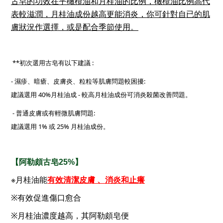
古皂的功效在乎橄欖油和月桂油的比例，橄欖油比例高代
表較滋潤，月桂油成份越高更能消炎
，你可針對自已的肌
膚狀況作選擇，或是配合季節使用。
**初次選用古皂有以下建議 :
- 濕疹、暗瘡、皮膚炎、粒粒等肌膚問題較困擾:
建議選用 40%月桂油成 - 較高月桂油成份可消炎殺菌改善問題。
- 普通皮膚或有輕微肌膚問題:
建議選用 1% 或 25% 月桂油成份。
【阿勒頗古皂25%】
※月桂油能
有效清潔皮膚 、消炎和止癢
※有效促進傷口愈合
※月桂油濃度越高，其阿勒頗皂便