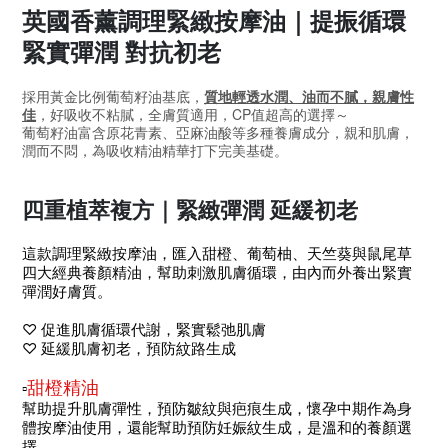
英國香薰調理緊緻按摩油｜提振循環
緊實彈潤 對抗初老
採用黃金比例葡萄籽油基底，
質地輕透水潤、油而不膩，親膚性
佳
，好吸收不粘膩，全膚質適用，CP值超高的選擇～
葡萄籽油富含原花青素、亞麻油酸等多種養膚成分，親和肌膚，
潤而不悶，為吸收精油精華打下完美基礎。
四重植萃複方｜緊緻彈潤 延緩初老
這款調理緊緻按摩油，匯入甜橙、葡萄柚、天竺葵與鼠尾草
四大經典養顏精油，幫助刺激肌膚循環，由內而外養出緊實
彈潤好膚質。
♡
促進肌膚循環代謝，緊實鬆弛肌膚
♡
延緩肌膚初老，預防紋路生成
甜橙精油
▫️
幫助提升肌膚彈性，預防皺紋與疤痕生成，懷孕中期作為身
體按摩油使用，還能幫助預防妊娠紋生成，是溫和的養顏選
擇。