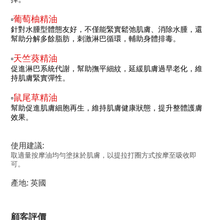
葡萄柚精油
▫️
針對水腫型體態友好，不僅能緊實鬆弛肌膚、消除水腫，還
幫助分解多餘脂肪，刺激淋巴循環，輔助身體排毒。
天竺葵精油
▫️
促進淋巴系統代謝，幫助撫平細紋，延緩肌膚過早老化，維
持肌膚緊實彈性。
鼠尾草精油
▫️
幫助促進肌膚細胞再生，維持肌膚健康狀態，提升整體護膚
效果。
使用建議:
取適量按摩油均勻塗抹於肌膚，以提拉打圈方式按摩至吸收即
可。
產地:
英國
顧客評價