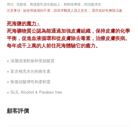
用法 : 洗髮後，將護髮乳塗在髮絲上，輕輕按摩後，把頭髮清洗
注意事項 : 如使用後感到不適，請尋求醫護人員之意見； 需存放於乾爽陰涼處
死海鹽的
魔
力 -
死海礦物質公認為能通過加強皮膚組織，保持皮膚的化學
平衡，促進血液循環和從皮膚除去毒素，治療皮膚疾病。
每年成千上萬的人前往死海體驗它的癒力。
※
深層清潔乾燥和受損髮質
※ 富含補充水分的維生素
※
恢復頭髮彈性和柔靭度
※ SLS, Alcohol & Paraben free
顧客評價