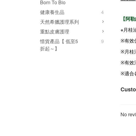
Born To Bio
健康養生品
4
【阿勒
天然希臘護理系列
※月桂
重點皮膚護理
※有效
惜貨產品【 低至5
9
折起～】
※月桂
※有效
※適合
Custo
No revi