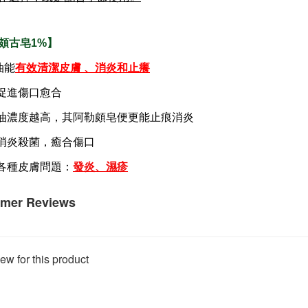
頗古皂1%】
油能
有效清潔皮膚 、消炎和止癢
促進傷口愈合
油濃度越高，其阿勒頗皂便更能止痕消炎
消炎殺菌，癒合傷口
各種皮膚問題：
發炎、濕疹
mer Reviews
ew for this product