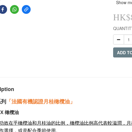
Show m
HK$8
QUANTIT
ADD T
iption
系列
「
法國有機認證月桂橄欖油
」
 X
橄欖油
功效在乎橄欖油和月桂油的比例，橄欖油比例高代表較滋潤，月
作選擇，或是配合季節使用。