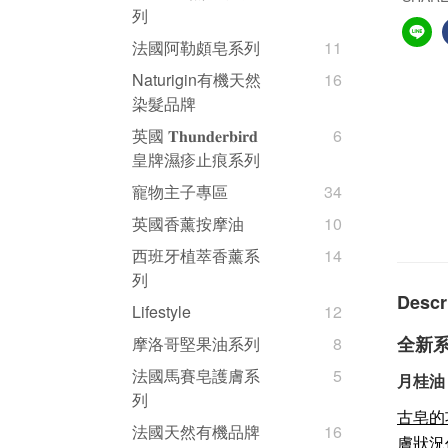
列
法國阿勒頗皂系列
11
Naturigin有機天然
16
染髮品牌
英國 𝐓𝐡𝐮𝐧𝐝𝐞𝐫𝐛𝐢𝐫𝐝
6
皇牌濕疹止痕系列
寵物主子專區
34
英國香薰按摩油
10
西班牙植萃香薰系
14
列
Descr
Lifestyle
12
摩洛哥堅果油系列
8
全新
法國馬賽皂護膚系
5
月桂油
列
古皂的
法國天然有機品牌
16
膚狀況