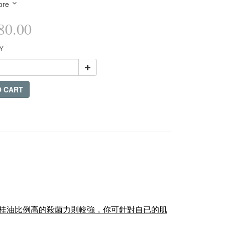
ore
0.00
Y
O CART
桂油比例高的殺菌力則較強，你可針對自已的肌