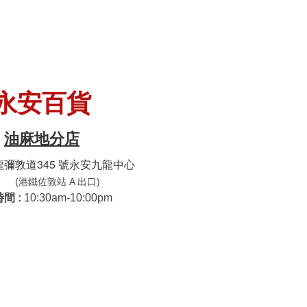
永安百貨
油麻地分店
彌敦道345 號永安九龍中心
(港鐵佐敦站 A 出口)
時間 :
10:30am-10:00pm