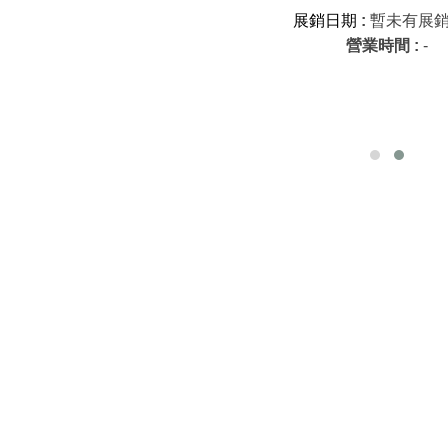
展銷日期
:
暫未有展
營
業
時間 :
-