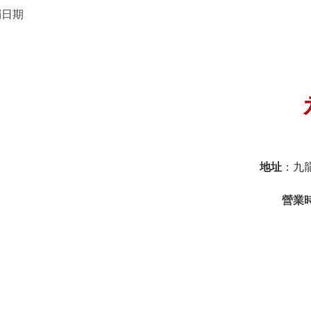
銷日期
地址
：九龍
營
業