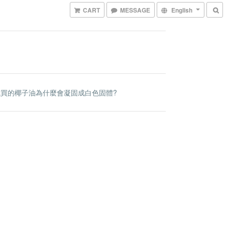
CART
MESSAGE
English
我買的椰子油為什麼會凝固成白色固體?