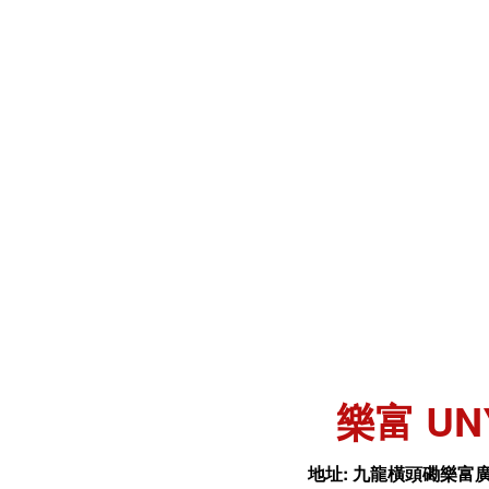
樂富 UN
地址:
九龍橫頭磡樂富廣