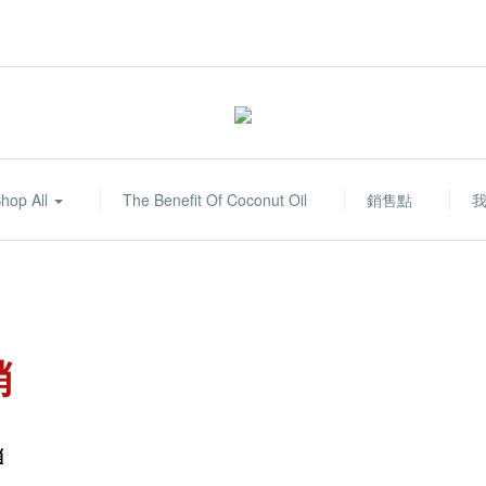
hop All
The Benefit Of Coconut Oil
銷售點
銷
銷