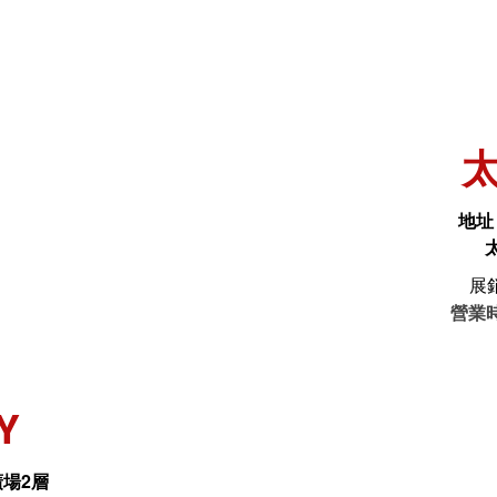
太
地址
展
營
業
Y
場2層