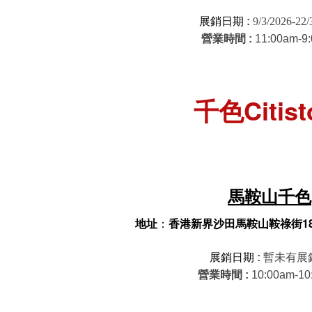
展銷日期
:
9/3/2026-22/
營
業
時間 :
11:00am-9
千色Citist
馬鞍山​
千色
地址
：
香港新界沙田馬鞍山鞍祿街1
展銷日期
:
暫未有展
營
業
時間 :
10:00am-10