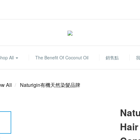
hop All
The Benefit Of Coconut Oil
銷售點
ew All
Naturigin有機天然染髮品牌
Natu
Hair
E