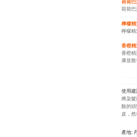
荷荷巴
荷荷巴
檸檬精
檸檬精
香橙精
香橙精
康並散
使用建
將染髮
餘的頭
皮，然
產地: 