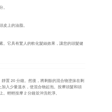
分。
頭皮上的油脂。
素。它具有驚人的軟化髮絲效果，讓您的頭髮健
，靜置 20 分鐘。然後，將剩餘的混合物塗抹在剩
髮上加入少量溫水，使混合物起泡。按摩頭髮和頭
。輕輕按摩 2 分鐘並沖洗乾淨。