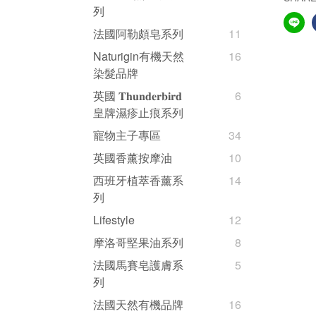
列
法國阿勒頗皂系列
11
Naturigin有機天然
16
染髮品牌
英國 𝐓𝐡𝐮𝐧𝐝𝐞𝐫𝐛𝐢𝐫𝐝
6
皇牌濕疹止痕系列
寵物主子專區
34
英國香薰按摩油
10
西班牙植萃香薰系
14
列
Lifestyle
12
摩洛哥堅果油系列
8
法國馬賽皂護膚系
5
列
法國天然有機品牌
16