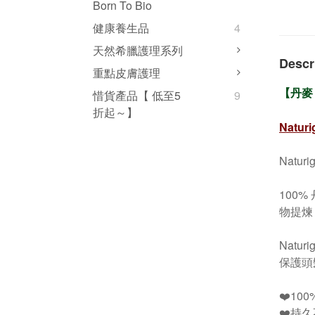
Born To Bio
健康養生品
4
天然希臘護理系列
Descr
重點皮膚護理
【丹麥 
惜貨產品【 低至5
9
折起～】
Naturi
Natu
100%
物提煉
Nat
保護頭
❤️10
❤️持