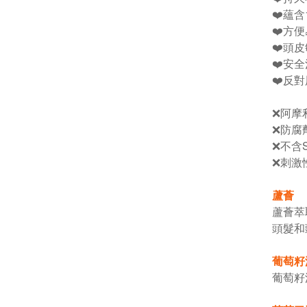
❤️蘊
❤️方
❤️頭
❤️安
❤️反
❌阿摩
❌防腐劑
❌不含
❌刺激
蘆薈
蘆薈萃
頭髮和
葡萄籽
葡萄籽