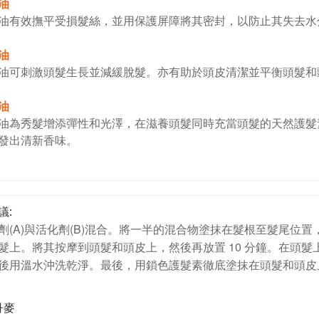
油
油有效撫平受損髮絲，並用保護屏障將其密封，以防止其失去水
油
油可刺激頭髮生長並減緩脫髮。亦有助於頭皮清潔並平衡頭髮和
油
油為秀髮增添彈性和光澤，在滋養頭髮同時充當頭髮的天然護髮
發出清新香味。
議:
劑(A)與活化劑(B)混合。將一半的混合物塗抹在髮根至髮尾位置
髮上。將其按摩到頭髮和頭皮上，然後再放置 10 分鐘。在頭
後用溫水沖洗乾淨。最後，用鎖色護髮素徹底塗抹在頭髮和頭皮上
丹麥