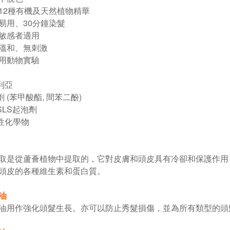
含12種有機及天然植物精華
便易用、30分鐘染髮
皮敏感者適用
全溫和、無刺激
對用動物實驗
利亞
 (苯甲酸酯, 間苯二酚)
SLS起泡劑
性化學物
取是從蘆薈植物中提取的，它對皮膚和頭皮具有冷卻和保護作用
頭皮的各種維生素和蛋白質。
油
油用作強化頭髮生長。亦可以防止秀髮損傷，並為所有類型的頭