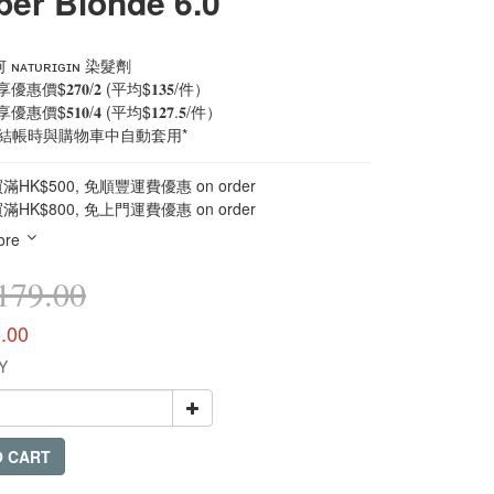
er Blonde 6.0
ɴᴀᴛᴜʀɪɢɪɴ 染髮劑
價$𝟐𝟕𝟎/𝟐 (平均$𝟏𝟑𝟓/件）
價$𝟓𝟏𝟎/𝟒 (平均$𝟏𝟐𝟕.𝟓/件）
在結帳時與購物車中自動套用*
HK$500, 免順豐運費優惠 on order
HK$800, 免上門運費優惠 on order
ore
79.00
.00
Y
O CART