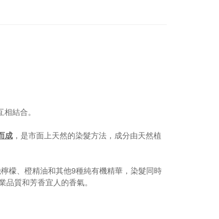
產品互相結合。
而成
，是市面上天然的染髮方法，成分由天然植
、有機檸檬、橙精油和其他9種純有機精華，染髮同時
業品質和芳香宜人的香氣。