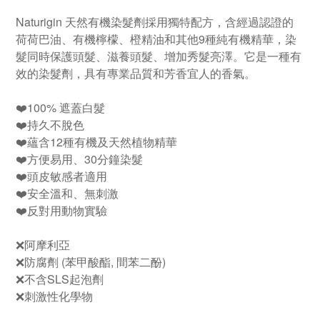
Naturigin 天然有機染髮劑採用獨特配方，含經過認證的
荷荷巴油、有機檸檬、橙精油和其他9種純有機精華，染
髮同時保護頭髮、滋養頭髮、增加秀髮亮澤。它是一種有
效的染髮劑，具有專業品質和芳香宜人的香氣。
❤️100% 遮蓋白髮
❤️持久不脫色
❤️蘊含12種有機及天然植物精華
❤️方便易用、30分鐘染髮
❤️頭皮敏感者適用
❤️安全溫和、無刺激
❤️反對用動物實驗
❌阿摩利亞
❌防腐劑 (苯甲酸酯, 間苯二酚)
❌不含SLS起泡劑
❌刺激性化學物