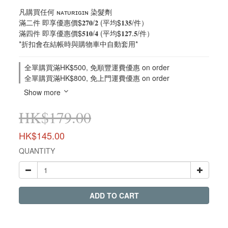
凡購買任何 ɴᴀᴛᴜʀɪɢɪɴ 染髮劑
滿二件 即享優惠價$𝟐𝟕𝟎/𝟐 (平均$𝟏𝟑𝟓/件）
滿四件 即享優惠價$𝟓𝟏𝟎/𝟒 (平均$𝟏𝟐𝟕.𝟓/件）
*折扣會在結帳時與購物車中自動套用*
全單購買滿HK$500, 免順豐運費優惠 on order
全單購買滿HK$800, 免上門運費優惠 on order
Show more
HK$179.00
HK$145.00
QUANTITY
ADD TO CART