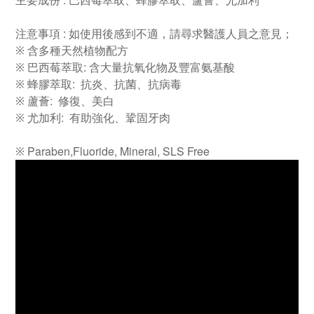
主要成份
巴西莓萃取、蜂膠萃取、蘆薈、尤加利
:
注意事項
如使用後感到不適，請尋求醫護人員之意見；
※
含多種天然植物配方
:
※
巴西莓萃取
含大量抗氧化物及豐富氨基酸
:
※
蜂膠萃取
抗炎、抗菌、抗病毒
:
※
蘆薈
修復、美白
:
※
尤加利
有助強化、鞏固牙肉
Paraben,Fluoride, Mineral, SLS Free
※