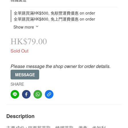
全單購買滿HK$500, 免順豐運費優惠 on order
全單購買滿HK$800, 免上門運費優惠 on order
Show more
HK$79.00
Sold Out
Please message the shop owner for order details.
MESSAGE
SHARE
Description
: