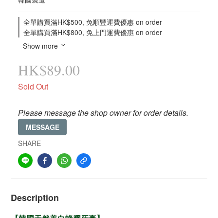
全單購買滿HK$500, 免順豐運費優惠 on order
全單購買滿HK$800, 免上門運費優惠 on order
Show more
HK$89.00
Sold Out
Please message the shop owner for order details.
MESSAGE
SHARE
Description