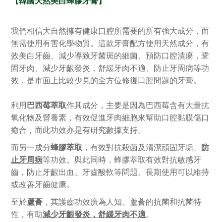
【韓國天然美白蜂膠
牙膏
】
我們相信大自然擁有健康口腔所需要的所有強大成分，而
無需使用有害化學物質。這款牙膏配方使用天然成分，有
效美白牙齒、減少導致牙菌斑的細菌、預防口腔潰瘍，鞏
固牙肉、減少牙齦發炎，舒緩牙肉不適、防止牙周病等功
效，是市面上比較少見的全方位修復口腔問題的牙膏。
利用
巴西莓萃取
作其成分，主要是因為巴西莓含有大量抗
氧化物及營養素，有效促進牙肉細胞來幫助口腔黏膜傷口
癒合，而此功效亦是有研究數據支持。
而另一成分
蜂膠萃取
，有效對抗殺菌及清潔頑固牙垢、
防
止牙周病
等功效。與此同時，蜂膠萃取有效對抗敏感牙
齒，防止牙齦出血、牙齒酸軟等問題。長期使用可以維持
或改善牙齒健康。
至於
蘆薈
，其護齒功效廣為人知。蘆薈的抗菌和抗菌特
性，有助
減少牙齦發炎，舒緩牙肉不適
。