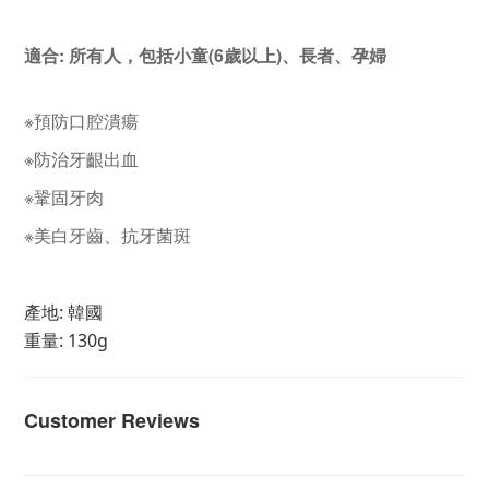
適合:
所有人，包括小童(6歲以上)、長者、孕婦
※
預防口腔潰瘍
※
防治牙齦出血
※
鞏固牙肉
※美白牙齒、抗牙
菌
斑
產地: 韓國
重量
: 130g
Customer Reviews