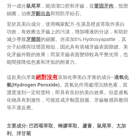
另一成分
鼠尾草
，能清潔口腔和牙齒，並
鞏固牙肉
，抵禦
細菌，治療
牙齦出血
和預防牙結石。
至於其美白成分，使用獨家配方-生菜及橙皮萃取作美白
功效，有效擦去牙齒上的污漬，增加唾液的分泌，有助於
減少導致
牙菌斑
的細菌。亦添加5% Hydroxyapatite ，其
分子結構與琺瑯質相似，因此具有填補牙齒表面隙縫、美
化牙齒外觀的效果；而當牙齒表面變得較為平整光滑，也
能間接降低色素和牙垢的附著力。
絕對沒有
這款美白牙膏
添加化學美白牙膏的成分--
過氧化
氫(Hydrogen Peroxide)、
其氧化作用處理沉積色素，當
濃度達到一定程度時，即具有良好的美白效果。但是過氧
化物具有刺激性，可能造成牙釉質損傷、牙齒敏感與脆弱
等不適反應。
主要成分:
巴西莓萃取、蜂膠萃取、蘆薈、鼠尾草、尢加
利、洋甘菊