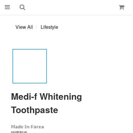
View All
Lifestyle
Medi-f Whitening
Toothpaste
𝕄𝕒𝕕𝕖 𝕀𝕟 𝕂𝕠𝕣𝕖𝕒
韓國製造