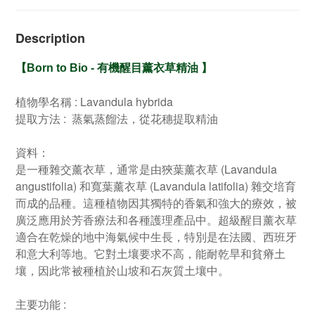
Description
【
Born to Bio -
有機醒目薰衣草精油
】
植物學名稱 : Lavandula hybrida
提取方法 : 蒸氣蒸餾法，從花穗提取精油
資料：
是一種雜交薰衣草，通常是由狹葉薰衣草 (Lavandula
angustifolia) 和寬葉薰衣草 (Lavandula latifolia) 雜交培育
而成的品種。這種植物因其獨特的香氣和強大的療效，被
廣泛應用於芳香療法和各種護理產品中。超級醒目薰衣草
適合在乾燥的地中海氣候中生長，特別是在法國、西班牙
和意大利等地。它對土壤要求不高，能耐乾旱和貧瘠土
壤，因此常被種植於山坡和石灰質土壤中。
主要功能 :