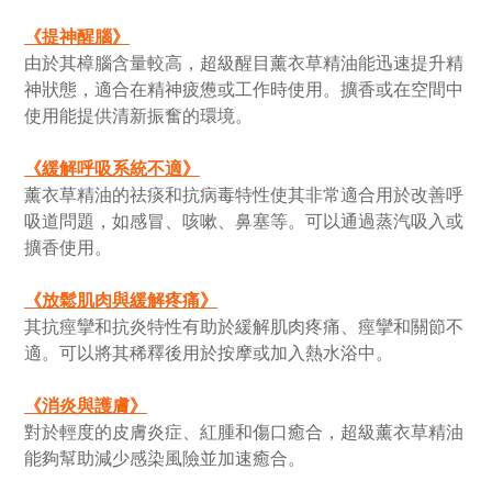
《
提神醒腦
》
由於其樟腦含量較高，超級醒目薰衣草精油能迅速提升精
神狀態，適合在精神疲憊或工作時使用。擴香或在空間中
使用能提供清新振奮的環境。
《
緩解呼吸系統不適
》
薰衣草精油的祛痰和抗病毒特性使其非常適合用於改善呼
吸道問題，如感冒、咳嗽、鼻塞等。可以通過蒸汽吸入或
擴香使用。
《
放鬆肌肉與緩解疼痛
》
其抗痙攣和抗炎特性有助於緩解肌肉疼痛、痙攣和關節不
適。可以將其稀釋後用於按摩或加入熱水浴中。
《
消炎與護膚
》
對於輕度的皮膚炎症、紅腫和傷口癒合，超級薰衣草精油
能夠幫助減少感染風險並加速癒合。