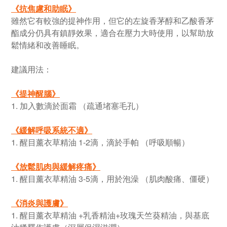
《
抗焦慮和助眠
》
雖然它有較強的提神作用，但它的左旋香茅醇和乙酸香茅
酯成分仍具有鎮靜效果，適合在壓力大時使用，以幫助放
鬆情緒和改善睡眠。
建議用法：
《
提神醒腦
》
1. 加入數滴於面霜 （疏通堵塞毛孔）
《
緩解呼吸系統不適
》
1. 醒目薰衣草精油 1-2滴，滴於手帕 （呼吸順暢）
《
放鬆肌肉與緩解疼痛
》
1. 醒目薰衣草精油 3-5滴，用於泡澡 （肌肉酸痛、僵硬）
《
消炎與護膚
》
1. 醒目薰衣草精油 +乳香精油+玫瑰天竺葵精油，與基底