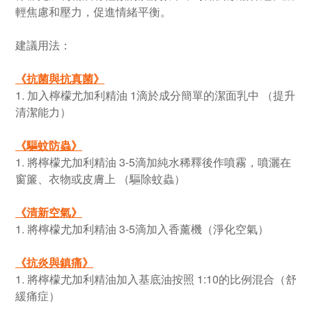
輕焦慮和壓力，促進情緒平衡。
建議用法：
《
抗菌與抗真菌
》
1. 加入檸檬尤加利精油 1滴於成分簡單的潔面乳中 （提升
清潔能力）
《
驅蚊防蟲
》
1. 將檸檬尤加利精油 3-5滴加純水稀釋後作噴霧，噴灑在
窗簾、衣物或皮膚上 （驅除蚊蟲）
《
清新空氣
》
1. 將檸檬尤加利精油 3-5滴加入香薰機（淨化空氣）
《
抗炎與鎮痛
》
1. 將檸檬尤加利精油加入基底油按照 1:10的比例混合（舒
緩痛症）