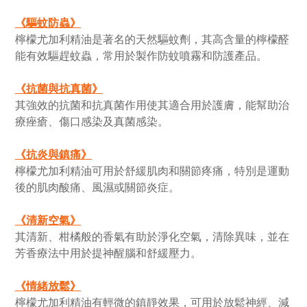
《
驅蚊防蟲
》
檸檬尤加利精油是著名的天然驅蚊劑，其高含量的檸檬醛
能有效驅趕蚊蟲，常用於製作防蚊噴霧和防護產品。
《
抗菌與抗真菌
》
其強效的抗菌和抗真菌作用使其適合用於護膚，能幫助治
療痤瘡、傷口感染及真菌感染。
《
抗炎與鎮痛
》
檸檬尤加利精油可用於舒緩肌肉和關節疼痛，特別是運動
後的肌肉酸痛、風濕或關節炎症。
《
清新空氣
》
其清新、柑橘般的香氣有助於淨化空氣，清除異味，並在
芳香療法中用於提神醒腦和舒緩壓力。
《
情緒放鬆
》
檸檬尤加利精油有輕微的鎮靜效果，可用於放鬆神經、減