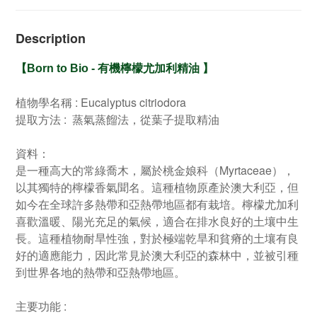
Description
【
Born to Bio -
有機檸檬尤加利精油
】
植物學名稱 : Eucalyptus citriodora
提取方法 : 蒸氣蒸餾法，從葉子提取精油
資料：
是一種高大的常綠喬木，屬於桃金娘科（Myrtaceae），
以其獨特的檸檬香氣聞名。這種植物原產於澳大利亞，但
如今在全球許多熱帶和亞熱帶地區都有栽培。檸檬尤加利
喜歡溫暖、陽光充足的氣候，適合在排水良好的土壤中生
長。這種植物耐旱性強，對於極端乾旱和貧瘠的土壤有良
好的適應能力，因此常見於澳大利亞的森林中，並被引種
到世界各地的熱帶和亞熱帶地區。
主要功能 :