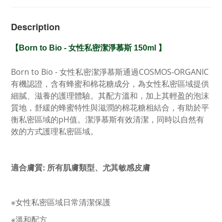
Description
【
Born to Bio - 女性私密
潔淨慕斯 150ml
】
Born to Bio - 女性私密潔淨慕斯通過COSMOS-ORGANIC
有機認證，含有蜂蜜和棉花糖成分，為女性私密區域提供
細膩、滋養的護理體驗。其配方溫和，加上
其輕盈的泡沫
質地，
舒緩的
蜂蜜特性與
滋潤的
棉花糖相結合，有助於
平
衡私密
區域
的pH值。
潔淨慕斯
有效清潔，同時以自然有
效的方式護理私密區域。
適合膚質:
所有肌膚類型、尤其敏感皮
膚
※女性私密區域日常清潔保護
※溫和配方