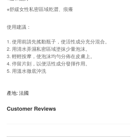
※舒緩
女性私密區域
乾澀、痕癢
使用建議：
1. 使用前請先搖動瓶子，使活性成分充分混合。
2. 用清水弄濕私密區域塗抹少量泡沫。
3. 輕輕按摩，使泡沫均勻分佈在皮膚上。
4. 停留片刻，以便活性成分發揮作用。
5. 用溫水徹底沖洗
產地: 法國
Customer Reviews