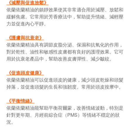
《
減壓與促進放鬆
》
依蘭依蘭精油的鎮靜效果使其非常適合用於減壓、放鬆和
緩解焦慮。它常用於芳香療法中，幫助提升情緒、減輕壓
力並促進內心平靜。
《
護膚與抗衰老
》
依蘭依蘭精油具有調節皮脂分泌、保濕和抗氧化的作用，
對於乾性、油性和敏感性皮膚都有良好的護理效果。它可
用於抗衰老產品中，幫助改善皮膚彈性、減少皺紋。
《
促進頭皮健康
》
依蘭依蘭精油可以促進頭皮的健康，減少頭皮乾燥和頭髮
掉落，並促進頭髮的生長和強韌度。常用於頭皮按摩中。
《
平衡情緒
》
依蘭依蘭精油能幫助平衡荷爾蒙，改善情緒波動，特別是
針對更年期、月經前綜合症（PMS）等情緒不穩定的狀
況。