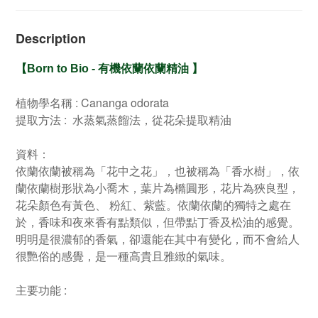
Description
【
Born to Bio -
有機依蘭依蘭精油
】
植物學名稱 : Cananga odorata
提取方法 : 水蒸氣蒸餾法，從花朵提取精油
資料：
依蘭依蘭被稱為「花中之花」，也被稱為「香水樹」，依
蘭依蘭樹形狀為小喬木，葉片為橢圓形，花片為狹良型，
花朵顏色有黃色、 粉紅、紫藍。依蘭依蘭的獨特之處在
於，香味和夜來香有點類似，但帶點丁香及松油的感覺。
明明是很濃郁的香氣，卻還能在其中有變化，而不會給人
很艷俗的感覺，是一種高貴且雅緻的氣味。
主要功能 :