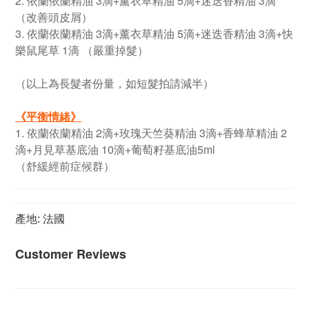
2. 依蘭依蘭精油 3滴+薰衣草精油 5滴+迷迭香精油 3滴
（改善頭皮屑）
3. 依蘭依蘭精油 3滴+薰衣草精油 5滴+迷迭香精油 3滴+快
樂鼠尾草 1滴 （嚴重掉髮）
（以上為長髮者份量，如短髮拍請減半）
《
平衡情緒
》
1. 依蘭依蘭精油 2滴+玫瑰天竺葵精油 3滴+香蜂草精油 2
滴+月見草基底油 10滴+葡萄籽基底油5ml
（舒緩經前症候群）
產地: 法國
Customer Reviews