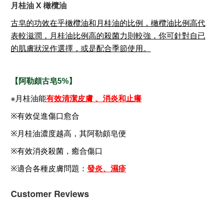
月桂油 X
橄欖油
古皂的功效在乎橄欖油和月桂油的比例，橄欖油比例高代
表較滋潤，月桂油比例高的殺菌力則較強，你可針對自已
的肌膚狀況作選擇，或是配合季節使用。
【阿勒頗古皂5%】
※月桂油能
有效清潔皮膚 、消炎和止癢
※有效促進傷口愈合
※月桂油濃度越高，其阿勒頗皂便
※有效消炎殺菌，癒合傷口
※適合各種皮膚問題：
發炎、濕疹
Customer Reviews