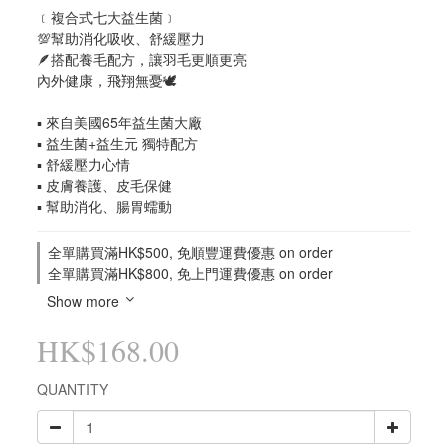
﹝複合式七大益生菌﹞
💯幫助消化吸收、舒緩壓力
🪶搭配養毛配方，讓羽毛更順更亮
內外健康，飛翔無憂🕊️
▪︎ 來自美國65年益生菌大廠
▪︎ 益生菌+益生元 獨特配方
▪︎ 舒緩壓力心情
▪︎ 皮膚養護、皮毛保健
▪︎ 幫助消化、腸胃蠕動
全單購買滿HK$500, 免順豐運費優惠 on order
全單購買滿HK$800, 免上門運費優惠 on order
Show more
HK$168.00
QUANTITY