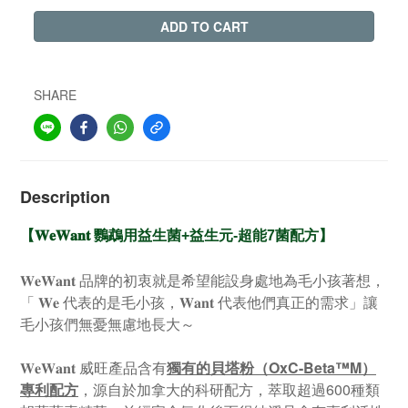
ADD TO CART
SHARE
Description
【
𝐖𝐞𝐖𝐚𝐧𝐭
鸚鵡用益生菌+益生元-超能7菌配方
】
𝐖𝐞𝐖𝐚𝐧𝐭 品牌的初衷就是希望能設身處地為毛小孩著想，
「 𝐖𝐞 代表的是毛小孩，𝐖𝐚𝐧𝐭 代表他們真正的需求」讓
毛小孩們無憂無慮地長大～
𝐖𝐞𝐖𝐚𝐧𝐭 威旺產品含有
獨有的貝塔粉（OxC-Beta™M）
專利配方
，源自於加拿大的科研配方，萃取超過600種類