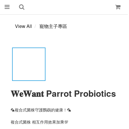
View All
寵物主子專區
𝐖𝐞𝐖𝐚𝐧𝐭 Parrot Probiotics
🦜複合式菌株守護鸚鵡的健康！🦜
複合式菌株 相互作用效果加乘💯