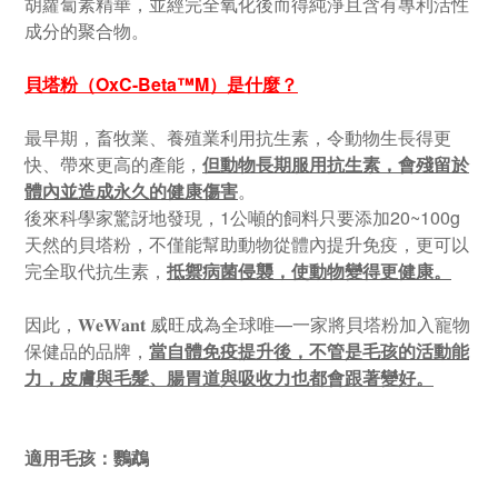
胡蘿蔔素精華，並經完全氧化後而得純淨且含有專利活性
成分的聚合物。
貝塔粉（OxC-Beta™M）是什麼？
最早期，畜牧業、養殖業利用抗生素，令動物生長得更
快、帶來更高的產能，
但動物長期服用抗生素，會殘留於
體內並造成永久的健康傷害
。
後來科學家驚訝地發現，1公噸的飼料只要添加20~100g
天然的貝塔粉，不僅能幫助動物從體內提升免疫，更可以
完全取代抗生素，
抵禦病菌侵襲，使動物變得更健康。
因此，𝐖𝐞𝐖𝐚𝐧𝐭 威旺成為全球唯—一家將貝塔粉加入寵物
保健品的品牌，
當自體免疫提升後，不管是毛孩的活動能
力，皮膚與毛髮、腸胃道與吸收力也都會跟著變好。
適用毛孩：鸚鵡