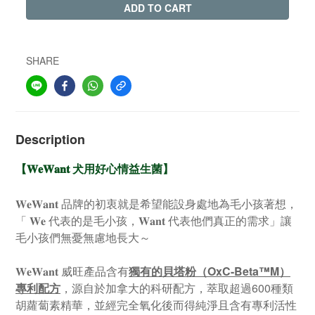
ADD TO CART
SHARE
Description
【
𝐖𝐞𝐖𝐚𝐧𝐭 犬用好心情益生菌
】
𝐖𝐞𝐖𝐚𝐧𝐭 品牌的初衷就是希望能設身處地為毛小孩著想，
「 𝐖𝐞 代表的是毛小孩，𝐖𝐚𝐧𝐭 代表他們真正的需求」讓
毛小孩們無憂無慮地長大～
𝐖𝐞𝐖𝐚𝐧𝐭 威旺產品含有
獨有的貝塔粉（OxC-Beta™M）
專利配方
，源自於加拿大的科研配方，萃取超過600種類
胡蘿蔔素精華，並經完全氧化後而得純淨且含有專利活性