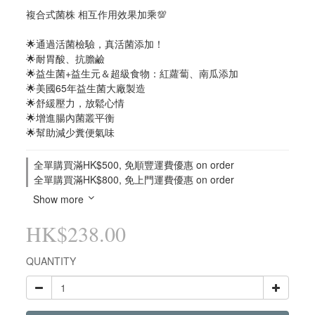
複合式菌株 相互作用效果加乘💯
🌟通過活菌檢驗，真活菌添加！
🌟耐胃酸、抗膽鹼
🌟益生菌+益生元＆超級食物：紅蘿蔔、南瓜添加
🌟美國65年益生菌大廠製造
🌟舒緩壓力，放鬆心情
🌟增進腸內菌叢平衡
🌟幫助減少糞便氣味
全單購買滿HK$500, 免順豐運費優惠 on order
全單購買滿HK$800, 免上門運費優惠 on order
Show more
HK$238.00
QUANTITY