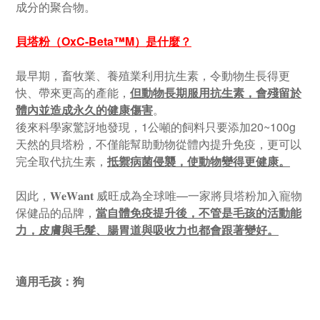
成分的聚合物。
貝塔粉（OxC-Beta™M）是什麼？
最早期，畜牧業、養殖業利用抗生素，令動物生長得更
快、帶來更高的產能，
但動物長期服用抗生素，會殘留於
體內並造成永久的健康傷害
。
後來科學家驚訝地發現，1公噸的飼料只要添加20~100g
天然的貝塔粉，不僅能幫助動物從體內提升免疫，更可以
完全取代抗生素，
抵禦病菌侵襲，使動物變得更健康。
因此，𝐖𝐞𝐖𝐚𝐧𝐭 威旺成為全球唯—一家將貝塔粉加入寵物
保健品的品牌，
當自體免疫提升後，不管是毛孩的活動能
力，皮膚與毛髮、腸胃道與吸收力也都會跟著變好。
適用毛孩：狗