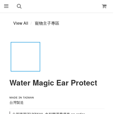
View All
寵物主子專區
Water Magic Ear Protect
ᴍᴀᴅᴇ ɪɴ ᴛᴀɪᴡᴀɴ
台灣製造