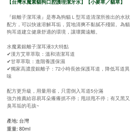
【台灣水魔素
貓狗口腔護理潔牙水
】
【小麥草／貓草】
『銀離子潔耳液』是專為狗貓Ｌ型耳道清潔所推出的水狀
配方，可以快速溶解耳垢，質地清爽不黏膩不殘留。為貓
狗耳道建立健康舒適的環境，讓壞菌遠離。
水魔素銀離子潔耳液3大特點
✔漢方艾草萃取：溫和清潔耳道
✔甘草萃取：進階養護保濕
✔獨家高濃度銀離子：72小時長效保護耳道，降低耳道異
味
配方更升級，用量用省，只需倒入耳道5分滿
強力推薦給容易耳朵癢癢抓不停；甩頭甩不停；有又黑又
臭耳垢的毛孩~
產地: 台灣
重量
: 80ml