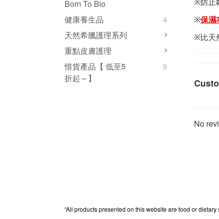
※
防止
Born To Bio
健康養生品
4
※
保濕
天然希臘護理系列
※比天
重點皮膚護理
惜貨產品【 低至5
9
折起～】
Custo
No revi
“All products presented on this website are food or dietary