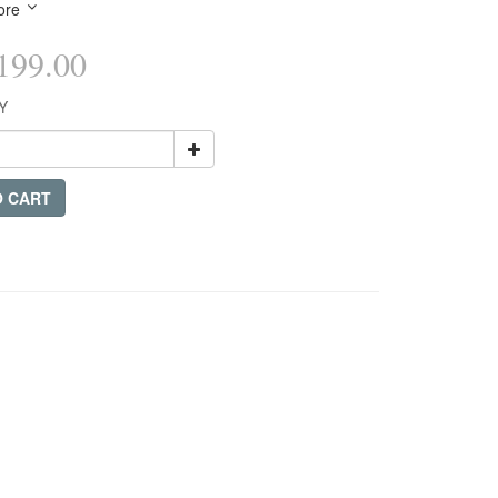
ore
99.00
Y
O CART