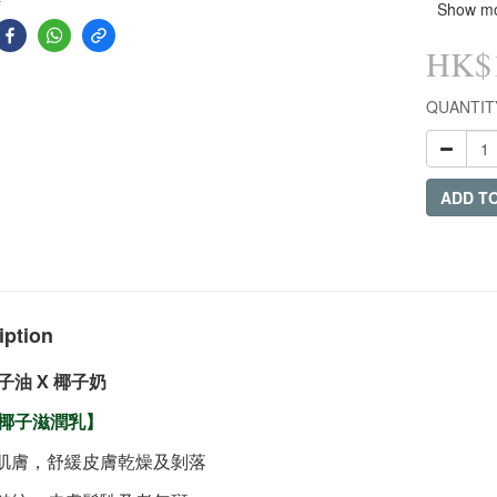
Show m
HK$1
QUANTIT
ADD T
iption
子油 X 椰子
奶
椰子滋潤乳】
肌膚，舒緩皮膚乾燥及剝落