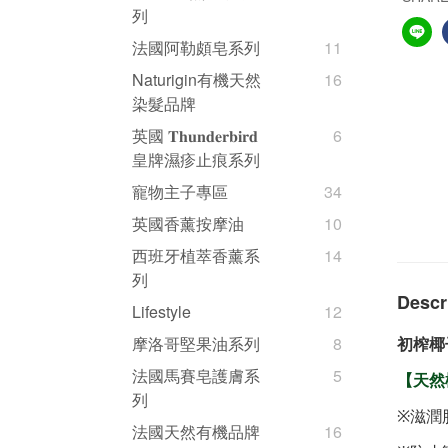
列
法國阿勒頗皂系列
11
Naturigin有機天然
16
染髮品牌
英國 𝐓𝐡𝐮𝐧𝐝𝐞𝐫𝐛𝐢𝐫𝐝
6
皇牌濕疹止痕系列
寵物主子專區
34
英國香薰按摩油
10
西班牙植萃香薰系
14
列
Descr
Lifestyle
12
摩洛哥堅果油系列
8
初榨椰
法國馬賽皂護膚系
5
【天然
列
※
滋潤
法國天然有機品牌
16