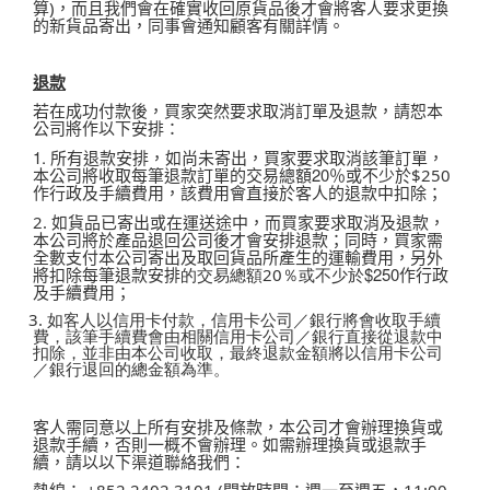
算
，而且我們會在確實收回原貨品後才會將客人要求更換
)
的新貨品寄出，同事會通知顧客有關詳情。
退款
若在成功付款後，買家突然要求取消訂單及退款，請恕本
公司將作以下安排：
1. 所有退款安排，
如尚未寄出，買家要求取消該筆訂單，
本公司將收取每筆退款訂單的交易總額20％或不少於
$250
作行政及手續費用，該費用會直接於客人的退款中扣除；
如貨品已寄出或在運送途中，而買家要求取消及退款，
2.
本公司將於產品退回公司後才會安排退款；同時，買家需
全數支付本公司寄出及取回貨品所產生的運輸費用，另外
將扣除每筆退款安排
$250
作行政
的交易總額20％或不少於
及手續費用；
3. 如客人以信用卡付款，信用卡公司／銀行將會收取手續
費，該筆手續費會由相關信用卡公司／銀行直接從退款中
扣除，並非由本公司收取，最終退款金額將以信用卡公司
／銀行退回的總金額為準。
客人需同意以上所有安排及條款，本公司才會辦理換貨或
退款手續，否則一概不會辦理。如需辦理換貨或退款手
續，請以以下渠道聯絡我們：
熱線：
開放時間：週一至週五，