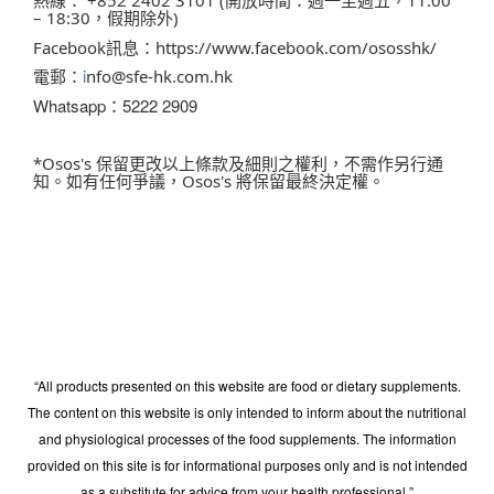
+852 2402 3101 (
11:00
，假期除外
– 18:30
)
訊息
：
Facebook
https://www.facebook.com/ososshk/
電郵：
i
nfo@sfe-hk.com.hk
Whatsapp
：5222 2909
保留更改以上條款及細則之權利，不需作另行通
*Osos's
知。如有任何爭議，
將保留最終決定權。
Osos's
“All products presented on this website are food or dietary supplements.
The content on this website is only intended to inform about the nutritional
and physiological processes of the food supplements. The information
provided on this site is for informational purposes only and is not intended
as a substitute for advice from your health professional.”