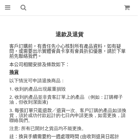
退款及退貨
客戶訂購前，有責任先小心核對所有產品資料
，如有疑
問，或需要出示實體會員卡享有會員折扣優惠，請於下單
前先聯絡我們。
本公司相關安排及條款如下：
換貨
以下情況可申請退換商品：
1. 收到的產品出現嚴重損毀
2. 收到的產品並非貴客訂單上的產品
（例如：訂購椰子
油，但收到潔面
液)
3. 每張訂單只能退款／退貨一
次、客戶訂購的產品如須換
貨，須於成功付款起計的七日內申請更換，如需更換，請
聯絡我們。
注意: 所有已開封之貨品均不能更換。
註：換貨手續需要約一週處理時間
由收到退貨日起計
(