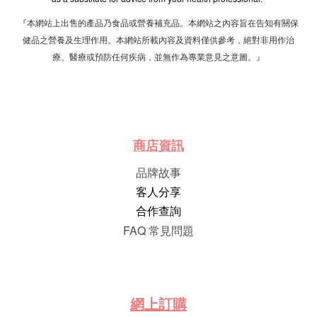
『本網站上出售的產品乃食品或營養補充品。本網站之內容旨在告知有關保
健品之營養及生理作用。本網站所載內容及資料僅供參考，絕對非用作治
療、醫療或預防任何疾病，並無作為專業意見之意圖。』
商店資訊
品牌故事
客人分享
合作查詢
FAQ 常見問題
網
上
訂
購