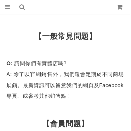
【一般常見問題】
請問你們有實體
店嗎?
Q:
A: 除了
外
我們還會定期於不同商場
以官網銷售
，
展銷。最新資訊可以留意我們的網頁及
Facebook
專頁​
。或參考其他
銷售點
！
【
會員問題
】