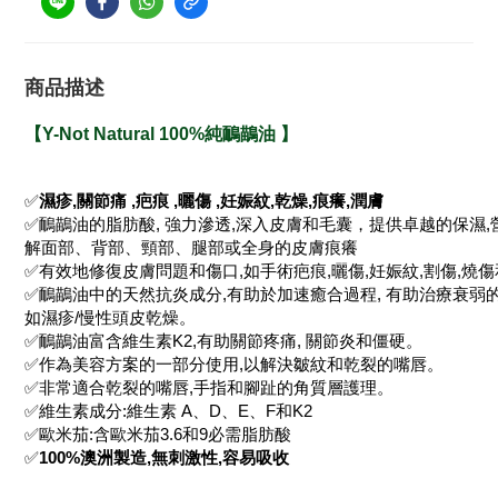
商品描述
【
Y-Not Natural 100%純鴯鶓油
】
✅
濕疹,關節痛 ,疤痕 ,曬傷 ,妊娠紋,乾燥,痕癢,潤膚
✅鴯鶓油的脂肪酸, 強力滲透,深入皮膚和毛囊，提供卓越的保濕,
解面部、背部、頸部、腿部或全身的皮膚痕癢
✅有效地修復皮膚問題和傷口,如手術疤痕,曬傷,妊娠紋,割傷,燒
✅鴯鶓油中的天然抗炎成分,有助於加速癒合過程, 有助治療衰弱
如濕疹/慢性頭皮乾燥。
✅鴯鶓油富含維生素K2,有助關節疼痛, 關節炎和僵硬。
✅作為美容方案的一部分使用,以解決皺紋和乾裂的嘴唇。
✅非常適合乾裂的嘴唇,手指和腳趾的角質層護理。
✅維生素成分:維生素 A、D、E、F和K2
✅歐米茄:含歐米茄3.6和9必需脂肪酸
✅
100%澳洲製造,無刺激性,容易吸收