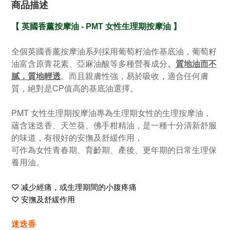
商品描述
【
英國香薰按摩油 - PMT 女性生理期按摩油
】
全個英國香薰按摩油系列採用葡萄籽油作基底油，葡萄籽
油富含原青花素、亞麻油酸等多種營養成分
、
質地油而不
膩，質地輕透
。而且親膚性強，易於吸收，適合任何膚
質，絕對是CP值高的基底油選擇。
PMT 女性生理期按摩油專為生理期女性的生理按摩油，
蘊含迷迭香、天竺葵、佛手柑精油，是一種十分清新舒服
的味道，有很好的安撫及舒緩作用，
可作為女性青春期、育齡期、產後、更年期的日常生理保
養用油。
♡ 
减少經痛，或生理期間的小腹疼痛
♡ 
安撫及舒緩作用
迷迭香