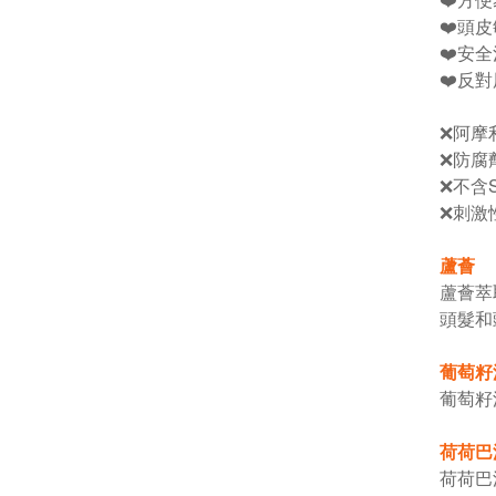
❤️頭
❤️安
❤️反
❌阿摩
❌防腐劑
❌不含
❌刺激
蘆薈
蘆薈萃
頭髮和
葡萄籽
葡萄籽
荷荷巴
荷荷巴