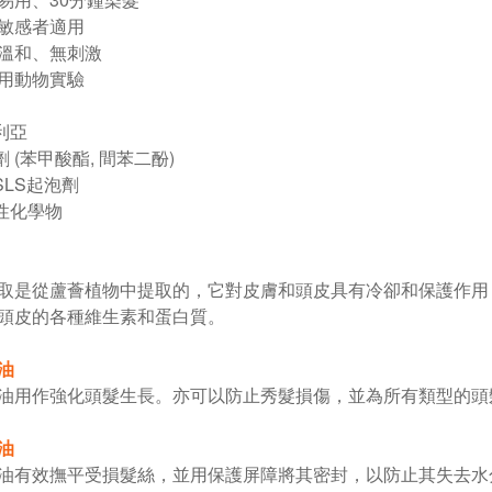
皮敏感者適用
全溫和、無刺激
對用動物實驗
利亞
 (苯甲酸酯, 間苯二酚)
SLS起泡劑
性化學物
取是從蘆薈植物中提取的，它對皮膚和頭皮具有冷卻和保護作用
頭皮的各種維生素和蛋白質。
油
油用作強化頭髮生長。亦可以防止秀髮損傷，並為所有類型的頭
油
油有效撫平受損髮絲，並用保護屏障將其密封，以防止其失去水