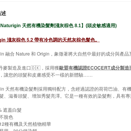
描述
淺灰棕色
Naturigin 天然有機染髮劑
8.1】(頭皮敏感適用)
gin
淺灰棕色
5.2
帶有冷色調的天然灰棕色髮色
。
rigin 融合 Nature 和 Origin，象徵著將大自然中最好的成分與
 丹麥製造及進口🇩🇰，採用獲
歐盟有機認證ECOCERT成分製造
，讓您的頭髮和皮膚感受不一樣的新體驗……
urigin 天然有機染髮劑採用獨特配方，含經過認證的荷荷巴油
髮、滋養頭髮、增加秀髮亮澤。它是一種有效的染髮劑，具有專
0% 遮蓋白髮
久不脫色
含12種有機及天然植物精華
便易用、30分鐘染髮