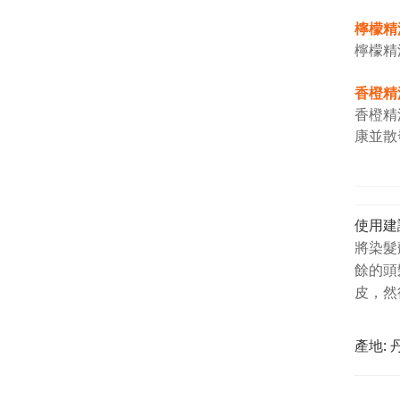
檸檬精
檸檬精
香橙精
香橙精
康並散
使用建
將染髮
餘的頭
皮，然
產地: 