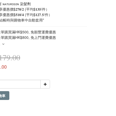
ɴᴀᴛᴜʀɪɢɪɴ 染髮劑
價$𝟐𝟕𝟎/𝟐 (平均$𝟏𝟑𝟓/件）
價$𝟓𝟏𝟎/𝟒 (平均$𝟏𝟐𝟕.𝟓/件）
在結帳時與購物車中自動套用*
單購買滿HK$500, 免順豐運費優惠
單購買滿HK$800, 免上門運費優惠
多
79.00
.00
物車