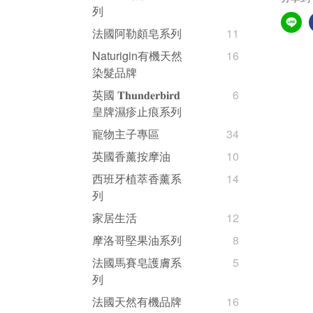
列
法國阿勒頗皂系列
11
Naturigin有機天然
16
染髮品牌
英國 𝐓𝐡𝐮𝐧𝐝𝐞𝐫𝐛𝐢𝐫𝐝
6
皇牌濕疹止痕系列
寵物主子專區
34
英國香薰按摩油
10
西班牙植萃香薰系
14
列
家居生活
12
摩洛哥堅果油系列
8
法國馬賽皂護膚系
5
列
法國天然有機品牌
16