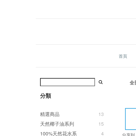
首頁
全
分類
精選商品
13
天然椰子油系列
15
100%天然花水系
4
分享到