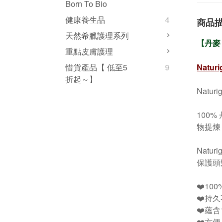
Born To Bio
健康養生品
4
商品
天然希臘護理系列
【丹麥 
重點皮膚護理
Naturi
惜貨產品【 低至5
9
折起～】
Natu
100%
物提煉
Nat
保護頭
❤️10
❤️持
❤️蘊
❤️方