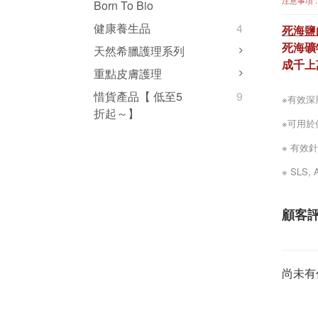
注意事項 
Born To Bio
健康養生品
4
死海鹽
死海礦
天然希臘護理系列
成千上
重點皮膚護理
惜貨產品【 低至5
9
※有效深
折起～】
※可用於
※ 有效
※ SLS, A
顧客
尚未有