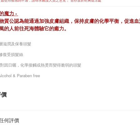
: 如使用後感到不適，請尋求醫護人員之意見； 需存放於乾爽陰涼處
的
魔
力 -
物質公認為能通過加強皮膚組織，保持皮膚的化學平衡，促進血
萬的人前往死海體驗它的癒力。
層滋潤及保養頭髮
修復受損髮絲
針對因日曬，化學接觸或熱燙而變得脆弱的頭髮
lcohol & Paraben free
評價
任何評價