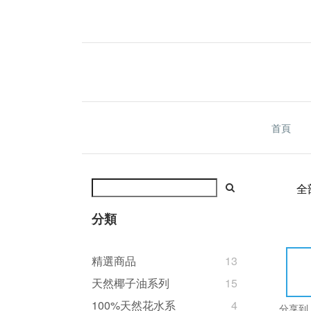
首頁
全
分類
精選商品
13
天然椰子油系列
15
100%天然花水系
4
分享到