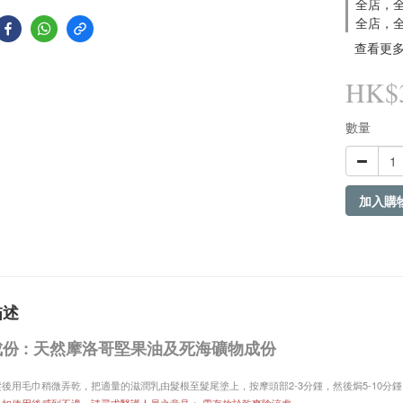
全店，全
全店，全
查看更
HK$3
數量
加入購
描述
份 :
天然摩洛哥堅果油
及死海礦物成份
洗髮後用毛巾稍微弄乾，把適量的滋潤乳由髮根至髮尾塗上，按摩頭部2-3分鍾，然後焗5-10分