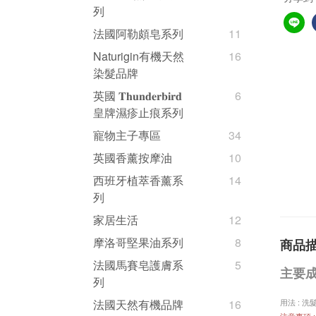
列
法國阿勒頗皂系列
11
Naturigin有機天然
16
染髮品牌
英國 𝐓𝐡𝐮𝐧𝐝𝐞𝐫𝐛𝐢𝐫𝐝
6
皇牌濕疹止痕系列
寵物主子專區
34
英國香薰按摩油
10
西班牙植萃香薰系
14
列
家居生活
12
摩洛哥堅果油系列
8
商品
法國馬賽皂護膚系
5
主要成
列
用法 : 
法國天然有機品牌
16