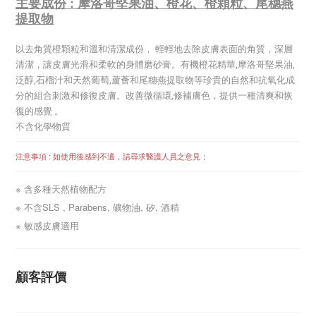
主要成份 : 摩洛哥堅果油、橙花、橙顆粒、尾穗燕
提取物
以去角質橙顆粒和溫和清潔成份， 輕輕地去除皮膚表面的角質，深層
清潔，讓皮膚光滑和柔軟的身體磨砂膏。有機橙花精華,摩洛哥堅果油,
泛醇,石榴汁和天然葡萄,蘆薈和
尾穗燕
提取物等珍貴的自然和抗氧化成
分的組合刺激和修復皮膚。改善微循環,修補膚色，提供一種清爽和恢
復的感覺 。
不含化學物質
注意事項 : 如使用後感到不適，請尋求醫護人員之意見；
※ 含多種天然植物配方
※ 不含SLS , Parabens, 礦物油, 矽, 酒精
※ 敏感皮膚適用
顧客評價