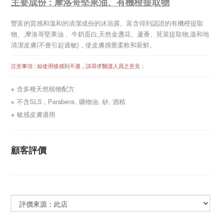
主要成份 : 摩洛哥堅果油、有機橙提取物
豐富的質感和溫和的清潔成份的沐浴露。富含得到認證的有機橙提取
物、,摩洛哥堅果油 、牛奶蛋白,天然金盞花、蘆薈、莧菜提取物,溫和地
清潔皮膚(不會引起過敏)，使皮膚感覺柔軟和新鮮。
注意事項 : 如使用後感到不適，請尋求醫護人員之意見；
※ 含多種天然植物配方
※ 不含SLS , Parabens, 礦物油, 矽, 酒精
※ 敏感皮膚適用
顧客評價