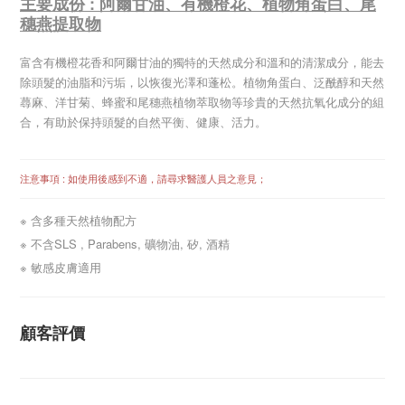
主要成份 : 阿爾甘油、有機橙花、
植物角蛋白、
尾
穗燕
提取物
富含有機橙花香和阿爾甘油的獨特的天然成分和溫和的清潔成分，能去
除頭髮的油脂和污垢，以恢復光澤和蓬松。植物角蛋白、泛酰醇和天然
蕁麻、洋甘菊、蜂蜜和
尾穗燕
植物萃取物等珍貴的天然抗氧化成分的組
合，有助於保持頭髮的自然平衡、健康、活力。
注意事項 : 如使用後感到不適，請尋求醫護人員之意見；
※ 含多種天然植物配方
※ 不含SLS , Parabens, 礦物油, 矽, 酒精
※ 敏感皮膚適用
顧客評價