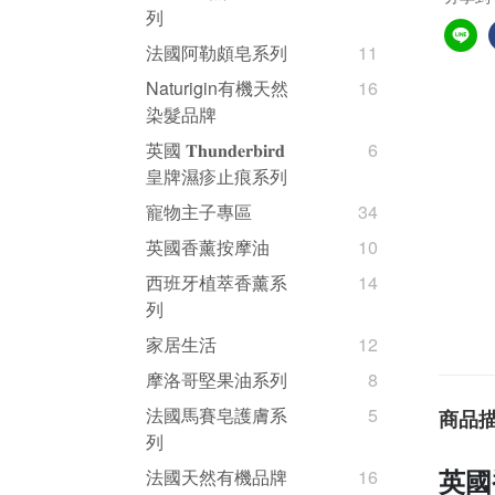
列
法國阿勒頗皂系列
11
Naturigin有機天然
16
染髮品牌
英國 𝐓𝐡𝐮𝐧𝐝𝐞𝐫𝐛𝐢𝐫𝐝
6
皇牌濕疹止痕系列
寵物主子專區
34
英國香薰按摩油
10
西班牙植萃香薰系
14
列
家居生活
12
摩洛哥堅果油系列
8
法國馬賽皂護膚系
5
商品
列
法國天然有機品牌
16
英國