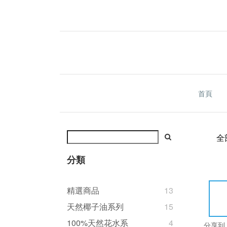
首頁
全
分類
精選商品
13
天然椰子油系列
15
100%天然花水系
4
分享到