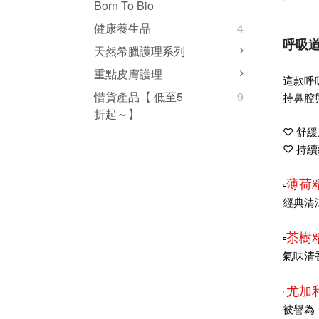
Born To Bio
健康養生品
4
呼吸
天然希臘護理系列
重點皮膚護理
這款呼
惜貨產品【 低至5
9
持鼻腔
折起～】
♡
舒緩
♡
持續
薄荷
▫️
經典清
茶樹
▫️
氣味清
尤加
▫️
被譽為