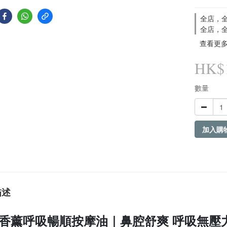
全店，全
全店，全
查看更
HK$1
數量
加入購
描述
香薰呼吸暢順按摩油｜鼻腔舒爽 呼吸無壓