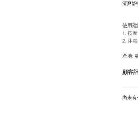
清爽舒
使用建
1. 按
2. 沐
產地:
顧客
尚未有